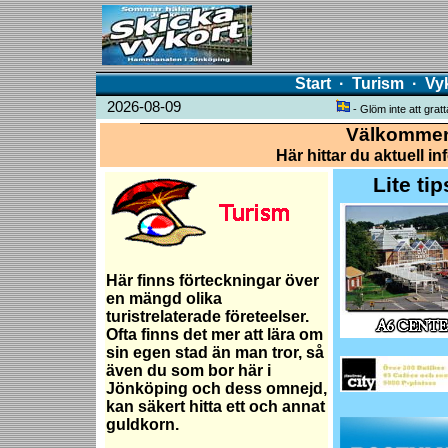
Start
·
Turism
·
Vy
2026-08-09
- Glöm inte att gr
Välkommen 
Här hittar du aktuell 
Lite ti
Här finns förteckningar över
en mängd olika
turistrelaterade företeelser.
Ofta finns det mer att lära om
sin egen stad än man tror, så
även du som bor här i
Jönköping och dess omnejd,
kan säkert hitta ett och annat
guldkorn.