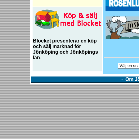
Blocket presenterar en köp
och sälj marknad för
Jönköping och Jönköpings
län.
·
Om Jö